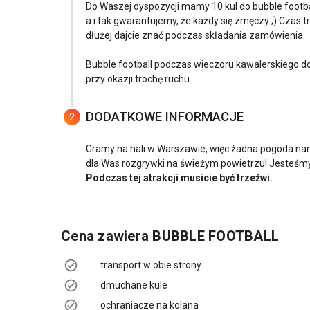
Do Waszej dyspozycji mamy 10 kul do bubble footbal
a i tak gwarantujemy, że każdy się zmęczy ;) Czas tr
dłużej dajcie znać podczas składania zamówienia.
Bubble football podczas wieczoru kawalerskiego d
przy okazji trochę ruchu.
DODATKOWE INFORMACJE
2
Gramy na hali w Warszawie, więc żadna pogoda nam 
dla Was rozgrywki na świeżym powietrzu! Jesteśmy
Podczas tej atrakcji musicie być trzeźwi.
Cena zawiera
BUBBLE FOOTBALL
transport w obie strony
dmuchane kule
ochraniacze na kolana