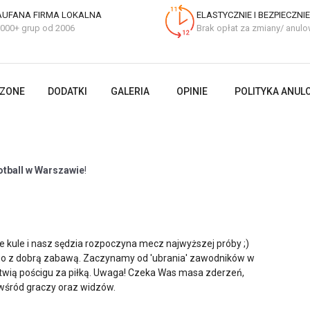
AUFANA FIRMA LOKALNA
ELASTYCZNIE I BEZPIECZNIE
000+ grup od 2006
Brak opłat za zmiany/ anulo
CZONE
DODATKI
GALERIA
OPINIE
POLITYKA ANUL
otball w Warszawie
!
kule i nasz sędzia rozpoczyna mecz najwyższej próby ;)
go z dobrą zabawą. Zaczynamy od 'ubrania' zawodników w
atwią pościgu za piłką. Uwaga! Czeka Was masa zderzeń,
wśród graczy oraz widzów.