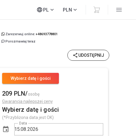
PL
PLN
Zarezerwuj online:
+48693778801
Porozmawiaj teraz
UDOSTĘPNIJ
Wybierz datę i gości
209 PLN/
osobę
Gwarancja najlepszej ceny
Wybierz datę i gości
(*Przybliżona data jest OK)
Data