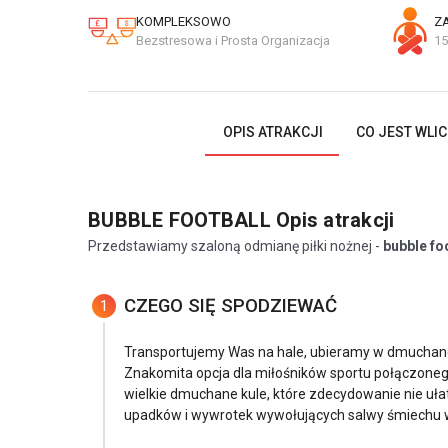
KOMPLEKSOWO
Z
Bezstresowa i Prosta Organizacja
15
OPIS ATRAKCJI
CO JEST WLI
BUBBLE FOOTBALL
Opis atrakcji
Przedstawiamy szaloną odmianę piłki nożnej -
bubble fo
CZEGO SIĘ SPODZIEWAĆ
1
Transportujemy Was na hale, ubieramy w dmuchane 
Znakomita opcja dla miłośników sportu połączone
wielkie dmuchane kule, które zdecydowanie nie uł
upadków i wywrotek wywołujących salwy śmiechu 