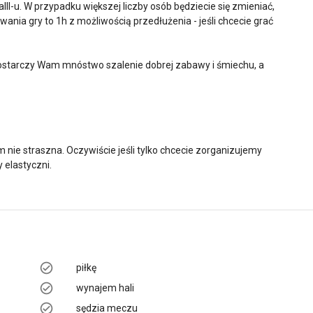
ll-u. W przypadku większej liczby osób będziecie się zmieniać,
wania gry to 1h z możliwością przedłużenia - jeśli chcecie grać
ostarczy Wam mnóstwo szalenie dobrej zabawy i śmiechu, a
nie straszna. Oczywiście jeśli tylko chcecie zorganizujemy
 elastyczni.
piłkę
wynajem hali
sędzia meczu