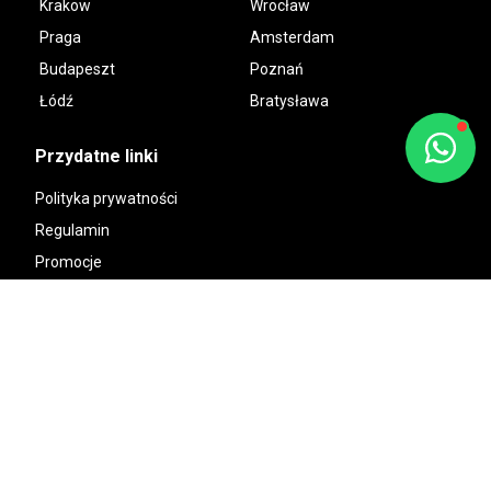
Krakow
Wrocław
Praga
Amsterdam
Budapeszt
Poznań
Łódź
Bratysława
Przydatne linki
Polityka prywatności
Regulamin
Promocje
O nas
Sitemap
Kontakt
+48693778801
info@kawalerski.pl