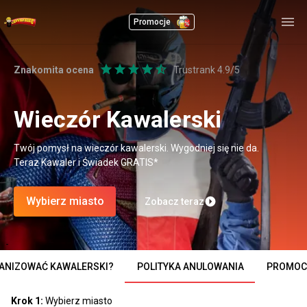
Promocje
Znakomita ocena
Trustrank 4.9/5
Wieczór Kawalerski
Twój pomysł na wieczór kawalerski. Wygodniej się nie da.
Teraz Kawaler i Świadek GRATIS*
Wybierz miasto
Zobacz teraz
-
ANIZOWAĆ KAWALERSKI?
POLITYKA ANULOWANIA
PROMOC
Krok 1:
Wybierz miasto