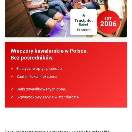
★
EST.
Trustpilot
2006
Rated
Excellent
Wieczory kawalerskie w Polsce.
Bez pośredników.
✓
Elastyczne opcje płatności.
✓
Zaufani lokalni eksperci.
✓
Setki zweryfikowanych opinii.
✓
5‑gwiazdkowy serwis w standardzie.