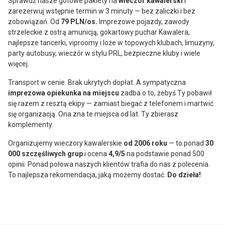
Sprawdź nasze gotowe pakiety na
wieczór kawalerski
i
zarezerwuj wstępnie termin w 3 minuty — bez zaliczki i bez
zobowiązań. Od
79 PLN/os.
Imprezowe pojazdy, zawody
strzeleckie z ostrą amunicją, gokartowy puchar Kawalera,
najlepsze tancerki, viproomy i loże w topowych klubach, limuzyny,
party autobusy, wieczór w stylu PRL, bezpieczne kluby i wiele
więcej.
Transport w cenie. Brak ukrytych dopłat. A sympatyczna
imprezowa opiekunka na miejscu
zadba o to, żebyś Ty pobawił
się razem z resztą ekipy — zamiast biegać z telefonem i martwić
się organizacją. Ona zna te miejsca od lat. Ty zbierasz
komplementy.
Organizujemy wieczory kawalerskie
od 2006 roku
— to ponad
30
000 szczęśliwych grup
i ocena
4,9/5
na podstawie ponad 500
opinii. Ponad połowa naszych klientów trafia do nas z polecenia.
To najlepsza rekomendacja, jaką możemy dostać.
Do dzieła!