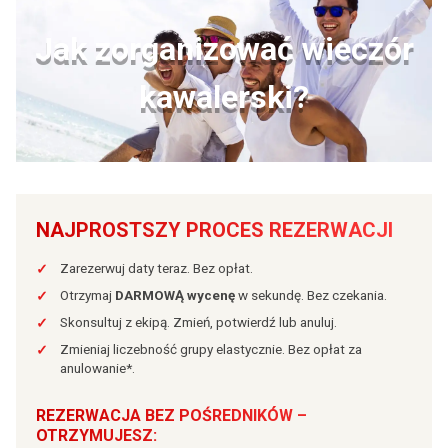
Jak zorganizować wieczór
kawalerski?
NAJPROSTSZY PROCES REZERWACJI
Zarezerwuj daty teraz. Bez opłat.
✓
Otrzymaj
DARMOWĄ wycenę
w sekundę. Bez czekania.
✓
Skonsultuj z ekipą. Zmień, potwierdź lub anuluj.
✓
Zmieniaj liczebność grupy elastycznie. Bez opłat za
✓
anulowanie*.
REZERWACJA BEZ POŚREDNIKÓW –
OTRZYMUJESZ: