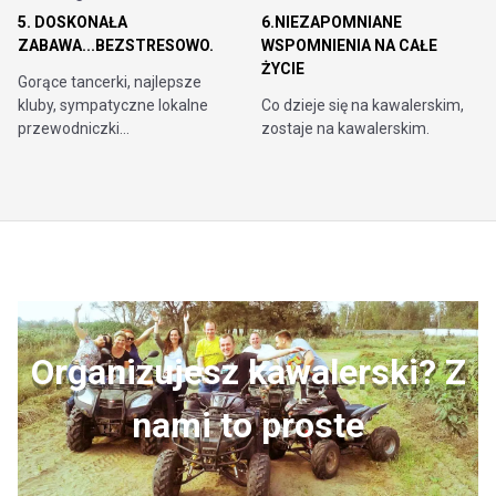
5. DOSKONAŁA
6.NIEZAPOMNIANE
ZABAWA...BEZSTRESOWO.
WSPOMNIENIA NA CAŁE
ŻYCIE
Gorące tancerki, najlepsze
kluby, sympatyczne lokalne
Co dzieje się na kawalerskim,
przewodniczki…
zostaje na kawalerskim.
Organizujesz kawalerski? Z
nami to proste