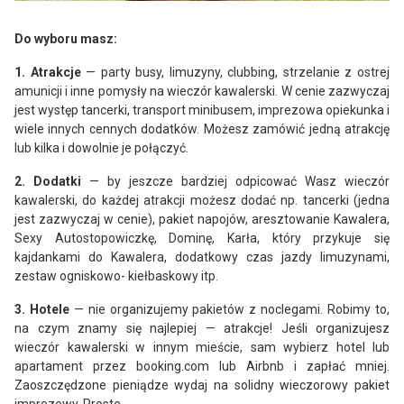
Do wyboru masz:
1. Atrakcje
— party busy, limuzyny, clubbing, strzelanie z ostrej
amunicji i inne pomysły na wieczór kawalerski. W cenie zazwyczaj
jest występ tancerki, transport minibusem, imprezowa opiekunka i
wiele innych cennych dodatków. Możesz zamówić jedną atrakcję
lub kilka i dowolnie je połączyć.
2. Dodatki
— by jeszcze bardziej odpicować Wasz wieczór
kawalerski, do każdej atrakcji możesz dodać np. tancerki (jedna
jest zazwyczaj w cenie), pakiet napojów, aresztowanie Kawalera,
Sexy Autostopowiczkę, Dominę, Karła, który przykuje się
kajdankami do Kawalera, dodatkowy czas jazdy limuzynami,
zestaw ogniskowo- kiełbaskowy itp.
3. Hotele
— nie organizujemy pakietów z noclegami. Robimy to,
na czym znamy się najlepiej — atrakcje! Jeśli organizujesz
wieczór kawalerski w innym mieście, sam wybierz hotel lub
apartament przez booking.com lub Airbnb i zapłać mniej.
Zaoszczędzone pieniądze wydaj na solidny wieczorowy pakiet