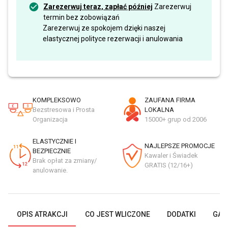
Zarezerwuj teraz, zapłać później
Zarezerwuj
termin bez zobowiązań
Zarezerwuj ze spokojem dzięki naszej
elastycznej polityce rezerwacji i anulowania
KOMPLEKSOWO
ZAUFANA FIRMA
Bezstresowa i Prosta
LOKALNA
Organizacja
15000+ grup od 2006
ELASTYCZNIE I
NAJLEPSZE PROMOCJE
BEZPIECZNIE
Kawaler i Świadek
Brak opłat za zmiany/
GRATIS (12/16+)
anulowanie.
OPIS ATRAKCJI
CO JEST WLICZONE
DODATKI
GAL