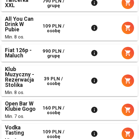
790 PLN /
XXL
grupę
All You Can
Drink W
109 PLN /
Pubie
osobę
Min. 8 os.
Fiat 126p -
990 PLN /
Maluch
grupę
Klub
Muzyczny -
39 PLN /
Rezerwacja
osobę
Stolika
Min. 8 os.
Open Bar W
160 PLN /
Klubie Gogo
osobę
Min. 7 os.
Vodka
109 PLN /
Tasting
osobę