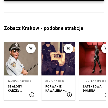
Zobacz Krakow - podobne atrakcje
1290 PLN / atrakcję
210 PLN / osobę
1190 PLN / atrakcję
SZALONY
PORWANIE
LATEKSOWA
KARZEŁ
KAWALERA +
DOMINA
POLICJANT
GOGO