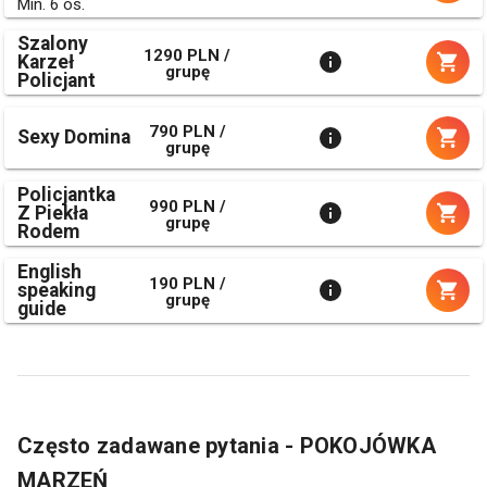
Min. 6 os.
Szalony
1290 PLN /
Karzeł
grupę
Policjant
790 PLN /
Sexy Domina
grupę
Policjantka
990 PLN /
Z Piekła
grupę
Rodem
English
190 PLN /
speaking
grupę
guide
Często zadawane pytania - POKOJÓWKA
MARZEŃ