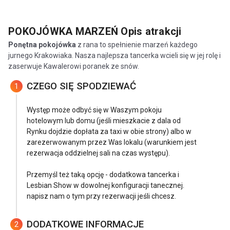
POKOJÓWKA MARZEŃ
Opis atrakcji
Ponętna pokojówka
z rana to spełnienie marzeń każdego
jurnego Krakowiaka. Nasza najlepsza tancerka wcieli się w jej rolę i
zaserwuje Kawalerowi poranek ze snów.
CZEGO SIĘ SPODZIEWAĆ
1
Występ może odbyć się w Waszym pokoju
hotelowym lub domu (jeśli mieszkacie z dala od
Rynku dojdzie dopłata za taxi w obie strony) albo w
zarezerwowanym przez Was lokalu (warunkiem jest
rezerwacja oddzielnej sali na czas występu).
Przemyśl też taką opcję - dodatkowa tancerka i
Lesbian Show w dowolnej konfiguracji tanecznej.
napisz nam o tym przy rezerwacji jeśli chcesz.
DODATKOWE INFORMACJE
2