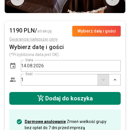
1190 PLN/
atrakcję
Wybierz datę i gości
Gwarancja najlepszej ceny
Wybierz datę i gości
(*Przybliżona data jest OK)
Data
Ilość
Dodaj do koszyka
Darmowe anulowanie
Zmień wielkość grupy
bez opłat do 7 dni przed imprezą