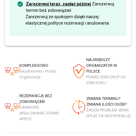
Zarezerwuj teraz, zapłać później
Zarezerwuj
termin bez zobowiązań
Zarezerwuj ze spokojem dzięki naszej
elastycznej polityce rezerwacji i anulowania
NAJWIĘKSZY
KOMPLEKSOWO
ORGANIZATOR W
Bezstresowa i Prosta
POLSCE
Organizacja
PONAD 6000 GRUP OD
2006 ROKU
REZERWACJE BEZ
ZMIANA TERMINU?
ZOBOWIĄZAŃ
ZMIANA ILOŚCI OSÓB?
DARMOWE
ŻADEN PROBLEM. BRAK
ANULOWANIE (TERMS
OPŁAT ZA MODYFIKACJĘ
APPLY)