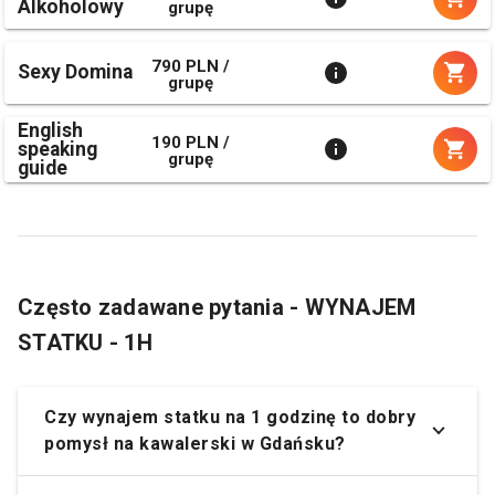
Alkoholowy
grupę
790 PLN /
Sexy Domina
grupę
English
190 PLN /
speaking
grupę
guide
Często zadawane pytania - WYNAJEM
STATKU - 1H
Czy wynajem statku na 1 godzinę to dobry
pomysł na kawalerski w Gdańsku?