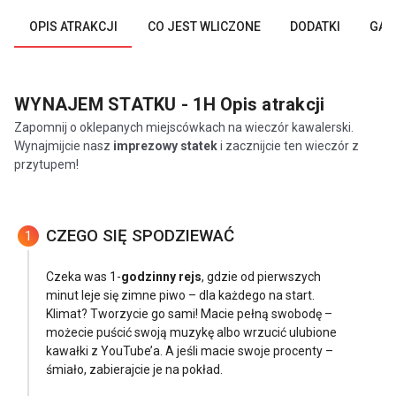
OPIS ATRAKCJI
CO JEST WLICZONE
DODATKI
GAL
WYNAJEM STATKU - 1H
Opis atrakcji
Zapomnij o oklepanych miejscówkach na wieczór kawalerski.
Wynajmijcie nasz
imprezowy statek
i zacznijcie ten wieczór z
przytupem!
CZEGO SIĘ SPODZIEWAĆ
1
Czeka was 1-
godzinny rejs
, gdzie od pierwszych
minut leje się zimne piwo – dla każdego na start.
Klimat? Tworzycie go sami! Macie pełną swobodę –
możecie puścić swoją muzykę albo wrzucić ulubione
kawałki z YouTube’a. A jeśli macie swoje procenty –
śmiało, zabierajcie je na pokład.