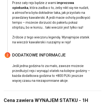
Przez cały rejs będzie z wami
imprezowa
opiekunka
, która zadba o to, żeby nikt się nie nudził,
a atmosfera była dokładnie taka, jak przystało na
prawdziwy kawalerski. A jeśli macie ochotę podkręcić
tempo – możecie dorzucić do pakietu pokaz
striptizu, bo w końcu... taki wieczór jest tylko raz!
Zróbcie z tego wieczoru legendę. Wynajmijcie statek
na wieczór kawalerski i ruszajmy w rejs!
DODATKOWE INFORMACJE
2
Jeśli jedna godzina to za mało, zawsze możecie
przedłużyć rejs i wynająć statek na kolejne godziny –
każda dodatkowa godzina to +800 PLN i jeszcze
więcej czasu na niezapomniane akcje.
Cena zawiera
WYNAJEM STATKU - 1H