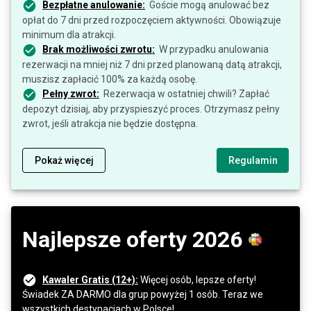
Bezpłatne anulowanie:
Goście mogą anulować bez
opłat do 7 dni przed rozpoczęciem aktywności. Obowiązuje
minimum dla atrakcji.
Brak możliwości zwrotu:
W przypadku anulowania
rezerwacji na mniej niż 7 dni przed planowaną datą atrakcji,
muszisz zapłacić 100% za każdą osobę.
Pełny zwrot:
Rezerwacja w ostatniej chwili? Zapłać
depozyt dzisiaj, aby przyspieszyć proces. Otrzymasz pełny
zwrot, jeśli atrakcja nie będzie dostępna.
Pokaż więcej
Regulamin
Najlepsze oferty 2026
Kawaler Gratis (12+):
Więcej osób, lepsze oferty!
Świadek ZA DARMO dla grup powyżej 1 osób. Teraz we
wszystkich destynacjach w Polsce!