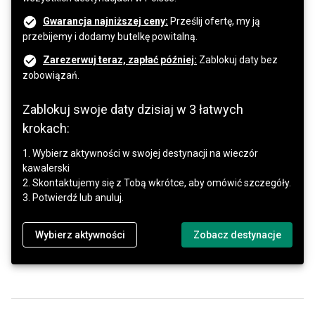
Gwarancja najniższej ceny:
Prześlij ofertę, my ją
przebijemy i dodamy butelkę powitalną.
Zarezerwuj teraz, zapłać później:
Zablokuj daty bez
zobowiązań.
Zablokuj swoje daty dzisiaj w 3 łatwych
krokach:
1. Wybierz aktywności w swojej destynacji na wieczór
kawalerski
2. Skontaktujemy się z Tobą wkrótce, aby omówić szczegóły.
3. Potwierdź lub anuluj.
Wybierz aktywności
Zobacz destynacje