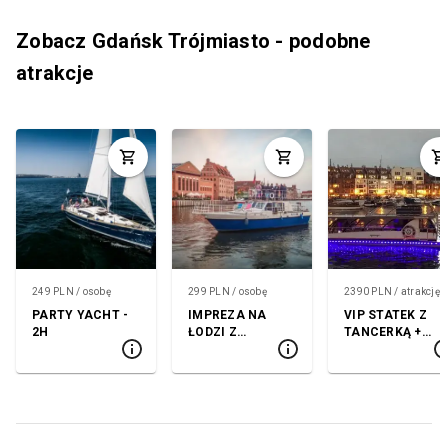
Zobacz Gdańsk Trójmiasto - podobne
atrakcje
249 PLN / osobę
299 PLN / osobę
2390 PLN / atrakcję
PARTY YACHT -
IMPREZA NA
VIP STATEK Z
2H
ŁODZI Z
TANCERKĄ +
TANCERKĄ I
KLUB
GRILLEM