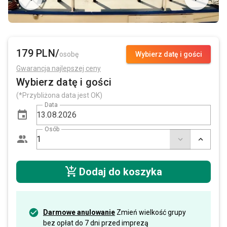
179 PLN/
osobę
Wybierz datę i gości
Gwarancja najlepszej ceny
Wybierz datę i gości
(*Przybliżona data jest OK)
Data
Osób
Dodaj do koszyka
Darmowe anulowanie
Zmień wielkość grupy
bez opłat do 7 dni przed imprezą