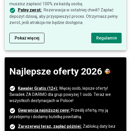
muszisz zapłacić 100% za każdą osobę.
Pełny zwrot:
Rezerwacja w ostatniej chwili? Zapłać
depozyt dzisiaj, aby przyspieszyć proces. Otrzymasz pełny
zwrot, jeśli atrakcja nie będzie dostępna.
Pokaż więcej
Regulamin
Najlepsze oferty 2026
Kawaler Gratis (12+):
Więcej osób, lepsze oferty!
Świadek ZA DARMO dla grup powyżej 1 osób. Teraz we
wszystkich destynacjach w Polsce!
Gwarancja najniższej ceny:
Prześlij ofertę, my ją
przebijemy i dodamy butelkę powitalną.
Zarezerwuj teraz, zapłać później:
Zablokuj daty bez