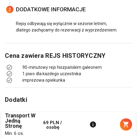
DODATKOWE INFORMACJE
2
Rejsy odbywają się wyłącznie w sezonie letnim,
dlatego zachęcamy do rezerwacji z wyprzedzeniem.
Cena zawiera
REJS HISTORYCZNY
90-minutowy rejs hiszpańskim galeonem
1 piwo dla każdego uczestnika
imprezowa opiekunka
Dodatki
Transport W
Jedną
69 PLN /
Stronę
osobę
Min. 6 os.