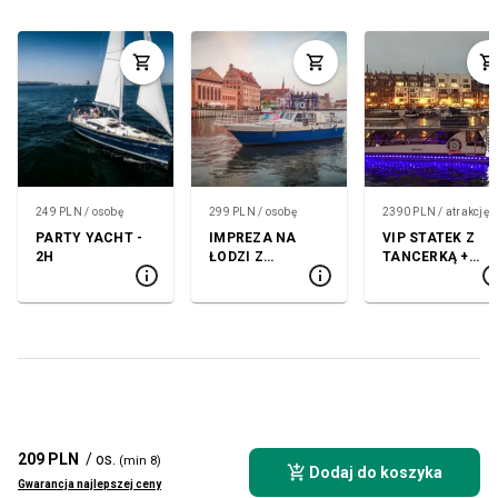
249 PLN / osobę
299 PLN / osobę
2390 PLN / atrakcję
PARTY YACHT -
IMPREZA NA
VIP STATEK Z
2H
ŁODZI Z
TANCERKĄ +
TANCERKĄ I
KLUB
GRILLEM
209 PLN
/ os.
(min 8)
Dodaj do koszyka
Gwarancja najlepszej ceny