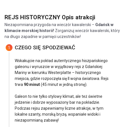
REJS HISTORYCZNY
Opis atrakcji
Niezapomniana przygoda na wieczór kawalerski –
Gdańsk w
klimacie morskiej historii!
Zorganizuj wieczór kawalerski, który
na długo zapadnie w pamięci uczestników!
CZEGO SIĘ SPODZIEWAĆ
1
Wskakujcie na pokład autentycznego hiszpańskiego
galeonu i wyruszcie w wyjątkowy rejs z Gdańskiej
Mariny w kierunku Westerplatte – historycznego
miejsca, gdzie rozpoczęła się II wojna światowa. Rejs
trwa
90 minut
(45 minut w jedną stronę).
Galeon to nie tylko stylowy klimat, ale też świetne
jedzenie i dobrze wyposażony bar na pokładzie.
Podczas rejsu zapewniamy liczne atrakcje, w tym
lokalne szanty, morską bryzę, wspaniałe widoki i
niezapomnianą zabawę!