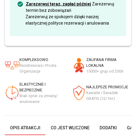
Zarezerwuj teraz, zapłać później
Zarezerwuj
termin bez zobowiązań
Zarezerwuj ze spokojem dzięki naszej
elastycznej polityce rezerwacji i anulowania
KOMPLEKSOWO
ZAUFANA FIRMA
Bezstresowa i Prosta
LOKALNA
Organizacja
15000+ grup od 2006
ELASTYCZNIE I
NAJLEPSZE PROMOCJE
BEZPIECZNIE
Kawaler i Świadek
Brak opłat za zmiany/
GRATIS (12/16+)
anulowanie.
OPIS ATRAKCJI
CO JEST WLICZONE
DODATKI
GAL