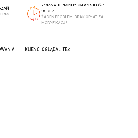
ZMIANA TERMINU? ZMIANA ILOŚCI
ĄZAŃ
OSÓB?
TERMS
ŻADEN PROBLEM. BRAK OPŁAT ZA
MODYFIKACJĘ
OWANIA
KLIENCI OGLĄDALI TEŻ