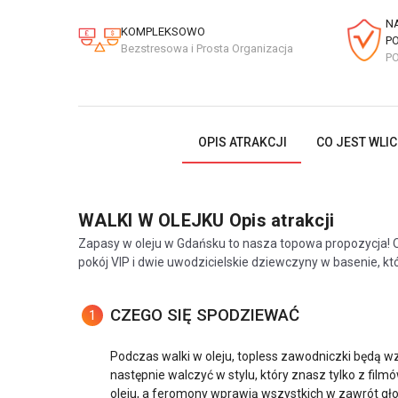
N
KOMPLEKSOWO
P
Bezstresowa i Prosta Organizacja
P
OPIS ATRAKCJI
CO JEST WLI
WALKI W OLEJKU
Opis atrakcji
Zapasy w oleju w Gdańsku to nasza topowa propozycja! O
pokój VIP i dwie uwodzicielskie dziewczyny w basenie, kt
CZEGO SIĘ SPODZIEWAĆ
1
Podczas walki w oleju, topless zawodniczki będą w
następnie walczyć w stylu, który znasz tylko z film
oleju, a feromony wprawią wszystkich w zawrót gł