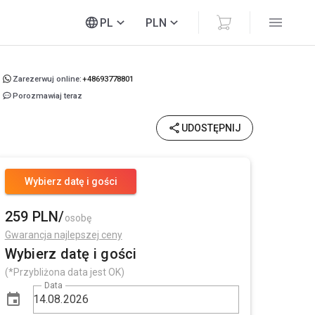
PL
PLN
Zarezerwuj online:
+48693778801
Porozmawiaj teraz
UDOSTĘPNIJ
Wybierz datę i gości
259 PLN/
osobę
Gwarancja najlepszej ceny
Wybierz datę i gości
(*Przybliżona data jest OK)
Data