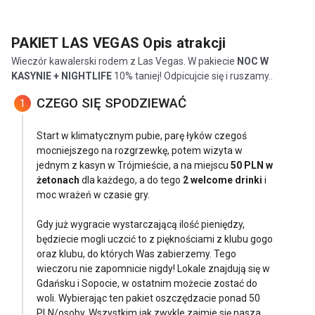
PAKIET LAS VEGAS
Opis atrakcji
Wieczór kawalerski rodem z Las Vegas. W pakiecie
NOC W
KASYNIE + NIGHTLIFE
10% taniej! Odpicujcie się i ruszamy..
CZEGO SIĘ SPODZIEWAĆ
1
Start w klimatycznym pubie, parę łyków czegoś
mocniejszego na rozgrzewkę, potem wizyta w
jednym z kasyn w Trójmieście, a na miejscu
50 PLN w
żetonach
dla każdego, a do tego
2 welcome drinki
i
moc wrażeń w czasie gry.
Gdy już wygracie wystarczającą ilość pieniędzy,
będziecie mogli uczcić to z pięknościami z klubu gogo
oraz klubu, do których Was zabierzemy. Tego
wieczoru nie zapomnicie nigdy! Lokale znajdują się w
Gdańsku i Sopocie, w ostatnim możecie zostać do
woli. Wybierając ten pakiet oszczędzacie ponad 50
PLN/osoby. Wszystkim jak zwykle zajmie się nasza