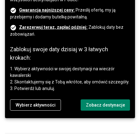
Gwarancja najniższej ceny:
Prześlij ofertę, my ją
przebijemy i dodamy butelkę powitalną.
Zarezerwuj teraz, zapłać później:
Zablokuj daty bez
zobowiązań.
Zablokuj swoje daty dzisiaj w 3 łatwych
krokach:
1. Wybierz aktywności w swojej destynacji na wieczór
kawalerski
2. Skontaktujemy się z Tobą wkrótce, aby omówić szczegóły.
3. Potwierdź lub anuluj.
Wybierz aktywności
Zobacz destynacje