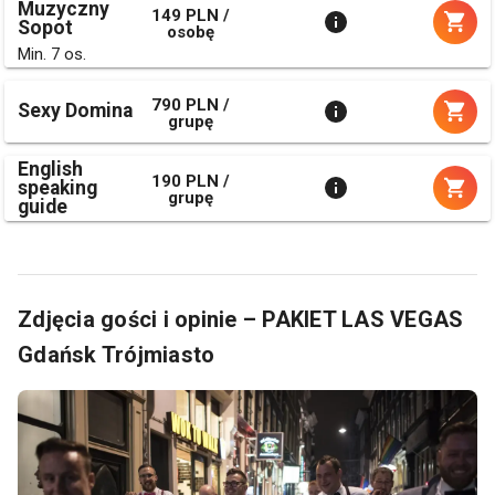
Muzyczny
149 PLN /
Sopot
osobę
Min. 7 os.
790 PLN /
Sexy Domina
grupę
English
190 PLN /
speaking
grupę
guide
Zdjęcia gości i opinie – PAKIET LAS VEGAS
Gdańsk Trójmiasto