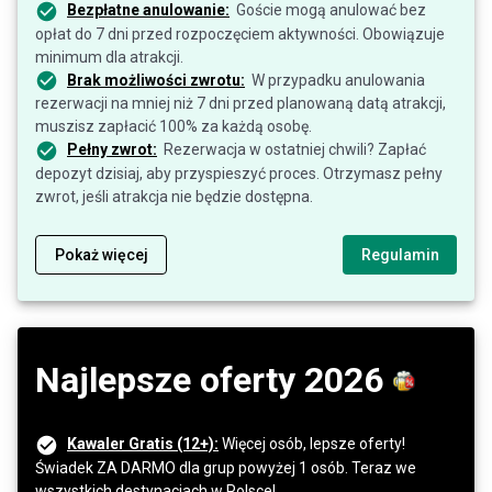
Bezpłatne anulowanie:
Goście mogą anulować bez
opłat do 7 dni przed rozpoczęciem aktywności. Obowiązuje
minimum dla atrakcji.
Brak możliwości zwrotu:
W przypadku anulowania
rezerwacji na mniej niż 7 dni przed planowaną datą atrakcji,
muszisz zapłacić 100% za każdą osobę.
Pełny zwrot:
Rezerwacja w ostatniej chwili? Zapłać
depozyt dzisiaj, aby przyspieszyć proces. Otrzymasz pełny
zwrot, jeśli atrakcja nie będzie dostępna.
Pokaż więcej
Regulamin
Najlepsze oferty 2026
Kawaler Gratis (12+):
Więcej osób, lepsze oferty!
Świadek ZA DARMO dla grup powyżej 1 osób. Teraz we
wszystkich destynacjach w Polsce!