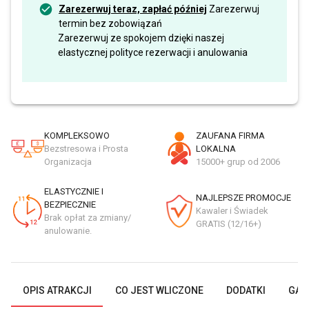
Zarezerwuj teraz, zapłać później
Zarezerwuj
termin bez zobowiązań
Zarezerwuj ze spokojem dzięki naszej
elastycznej polityce rezerwacji i anulowania
KOMPLEKSOWO
ZAUFANA FIRMA
Bezstresowa i Prosta
LOKALNA
Organizacja
15000+ grup od 2006
ELASTYCZNIE I
NAJLEPSZE PROMOCJE
BEZPIECZNIE
Kawaler i Świadek
Brak opłat za zmiany/
GRATIS (12/16+)
anulowanie.
OPIS ATRAKCJI
CO JEST WLICZONE
DODATKI
GAL