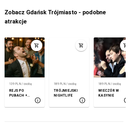
Zobacz Gdańsk Trójmiasto - podobne
atrakcje
139 PLN / osobę
189 PLN / osobę
189 PLN / osobę
REJS PO
TRÓJMIEJSKI
WIECZÓR W
PUBACH +
NIGHTLIFE
KASYNIE
KLUB