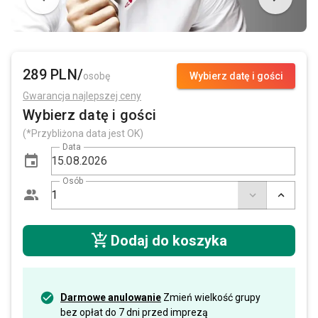
289 PLN/
osobę
Wybierz datę i gości
Gwarancja najlepszej ceny
Wybierz datę i gości
(*Przybliżona data jest OK)
Data
Osób
Dodaj do koszyka
Darmowe anulowanie
Zmień wielkość grupy
bez opłat do 7 dni przed imprezą