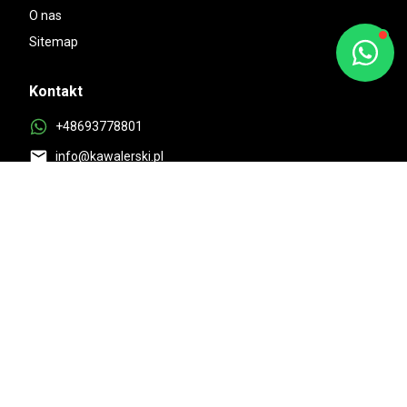
O nas
Sitemap
Kontakt
+48693778801
info@kawalerski.pl
Dostępne:
10:00-18:00 Pon-Pt
Znakomita ocena
4.9/5 na podstawie 525 + opinii klientów