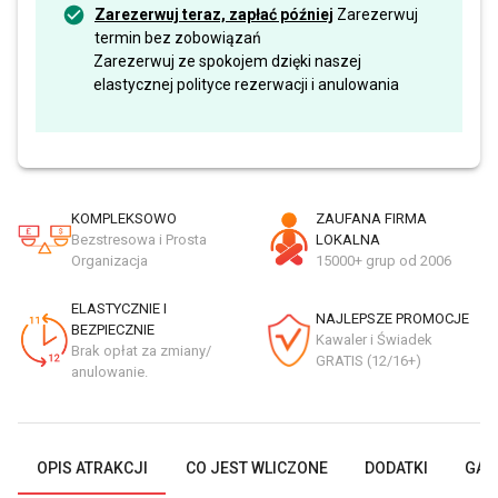
Zarezerwuj teraz, zapłać później
Zarezerwuj
termin bez zobowiązań
Zarezerwuj ze spokojem dzięki naszej
elastycznej polityce rezerwacji i anulowania
KOMPLEKSOWO
ZAUFANA FIRMA
Bezstresowa i Prosta
LOKALNA
Organizacja
15000+ grup od 2006
ELASTYCZNIE I
NAJLEPSZE PROMOCJE
BEZPIECZNIE
Kawaler i Świadek
Brak opłat za zmiany/
GRATIS (12/16+)
anulowanie.
OPIS ATRAKCJI
CO JEST WLICZONE
DODATKI
GAL