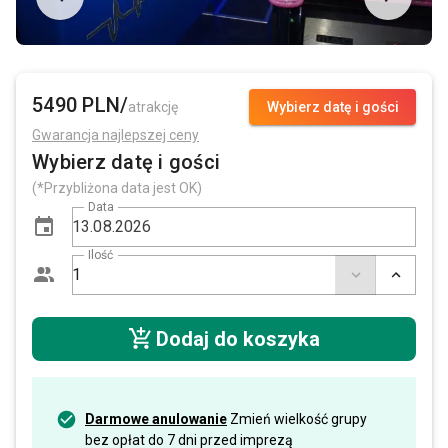
5490 PLN/
atrakcję
Wybierz datę i gości
Gwarancja najlepszej ceny
Wybierz datę i gości
(*Przybliżona data jest OK)
Data
Ilość
Dodaj do koszyka
Darmowe anulowanie
Zmień wielkość grupy
bez opłat do 7 dni przed imprezą