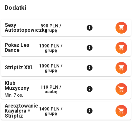
Dodatki
Sexy
890 PLN /
Autostopowiczka
grupę
Pokaz Les
1390 PLN /
Dance
grupę
1090 PLN /
Striptiz XXL
grupę
Klub
119 PLN /
Muzyczny
osobę
Min. 7 os.
Aresztowanie
1490 PLN /
Kawalera +
grupę
Striptiz