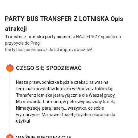
PARTY BUS TRANSFER Z LOTNISKA
Opis
atrakcji
Transfer z lotniska party busem
to NAJLEPSZY sposób na
przybycie do Pragi.
Party bus pomieści aż do 50 imprezowiczów!
CZEGO SIĘ SPODZIEWAĆ
1
Nasza przewodniczka będzie czekać na was na
terminalu przylotów lotniska w Pradze z tabliczką.
Transfer z lotniska jest wyłącznie dla Waszej grupy.
Ma stewarda-barmana, w pełni wyposażony barek,
klimatyzację, parę, lasery... wszystko, co sobie
wymarzycie. Ma nawet toaletę i system karaoke do
użytku!
WAŻNE INFORMACJE
2