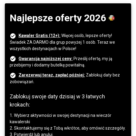
Najlepsze oferty 2026
Kawaler Gratis (12+):
Więcej osób, lepsze oferty!
Świadek ZA DARMO dla grup powyżej 1 osób. Teraz we
wszystkich destynacjach w Polsce!
Gwarancja najniższej ceny:
Prześlij ofertę, my ją
przebijemy i dodamy butelkę powitalną.
Zarezerwuj teraz, zapłać później:
Zablokuj daty bez
zobowiązań.
Zablokuj swoje daty dzisiaj w 3 łatwych
krokach:
1. Wybierz aktywności w swojej destynacji na wieczór
kawalerski
2. Skontaktujemy się z Tobą wkrótce, aby omówić szczegóły.
3. Potwierdź lub anuluj.