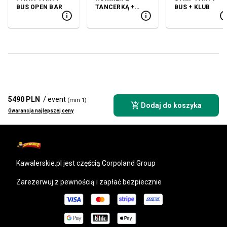
BUS OPEN BAR
TANCERKĄ +
BUS + KLUB
KLUB
5490 PLN
/ event
(min 1)
Dodaj do koszyka
Gwarancja najlepszej ceny
kawalerskie.pl
jest częścią Corpoland Group
Zarezerwuj z pewnością i zapłać bezpiecznie