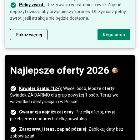
Pełny zwrot:
Rezerwacja w ostatniej chwili? Zapłać
depozyt dzisiaj, aby przyspieszyć proces. Otrzymasz pełny
zwrot, jeśli atrakcja nie będzie dostępna.
Pokaż więcej
Regulamin
Najlepsze oferty 2026
Kawaler Gratis (12+):
Więcej osób, lepsze oferty!
Świadek ZA DARMO dla grup powyżej 1 osób. Teraz we
wszystkich destynacjach w Polsce!
Gwarancja najniższej ceny:
Prześlij ofertę, my ją
przebijemy i dodamy butelkę powitalną.
Zarezerwuj teraz, zapłać później:
Zablokuj daty bez
zobowiązań.