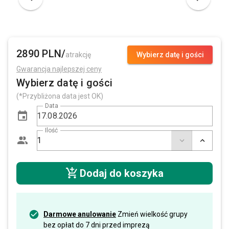
2890 PLN/
atrakcję
Wybierz datę i gości
Gwarancja najlepszej ceny
Wybierz datę i gości
(*Przybliżona data jest OK)
Data
Ilość
Dodaj do koszyka
Darmowe anulowanie
Zmień wielkość grupy
bez opłat do 7 dni przed imprezą