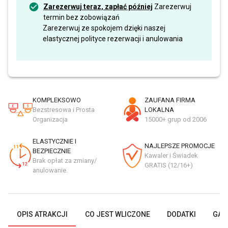
Zarezerwuj teraz, zapłać później
Zarezerwuj
termin bez zobowiązań
Zarezerwuj ze spokojem dzięki naszej
elastycznej polityce rezerwacji i anulowania
KOMPLEKSOWO
ZAUFANA FIRMA
Bezstresowa i Prosta
LOKALNA
Organizacja
15000+ grup od 2006
ELASTYCZNIE I
NAJLEPSZE PROMOCJE
BEZPIECZNIE
Kawaler i Świadek
Brak opłat za zmiany/
GRATIS (12/16+)
anulowanie.
OPIS ATRAKCJI
CO JEST WLICZONE
DODATKI
GAL