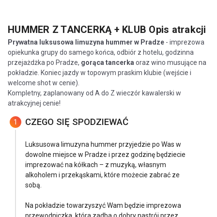
HUMMER Z TANCERKĄ + KLUB
Opis atrakcji
Prywatna luksusowa limuzyna hummer w Pradze
- imprezowa
opiekunka grupy do samego końca, odbiór z hotelu, godzinna
przejażdżka po Pradze,
gorąca tancerka
oraz wino musujące na
pokładzie. Koniec jazdy w topowym praskim klubie (wejście i
welcome shot w cenie).
Kompletny, zaplanowany od A do Z wieczór kawalerski w
atrakcyjnej cenie!
CZEGO SIĘ SPODZIEWAĆ
1
Luksusowa limuzyna hummer przyjedzie po Was w
dowolne miejsce w Pradze i przez godzinę będziecie
imprezować na kółkach – z muzyką, własnym
alkoholem i przekąskami, które możecie zabrać ze
sobą.
Na pokładzie towarzyszyć Wam będzie imprezowa
przewodniczka, która zadba o dobry nastrój przez