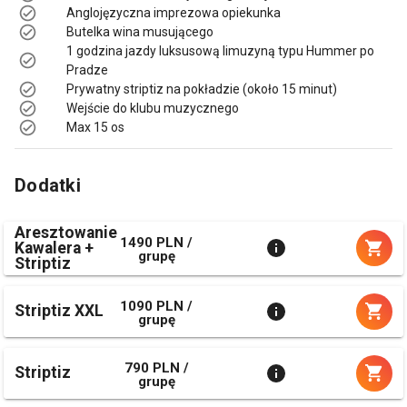
Anglojęzyczna imprezowa opiekunka
Butelka wina musującego
1 godzina jazdy luksusową limuzyną typu Hummer po
Pradze
Prywatny striptiz na pokładzie (około 15 minut)
Wejście do klubu muzycznego
Max 15 os
Dodatki
Aresztowanie
1490 PLN /
Kawalera +
grupę
Striptiz
1090 PLN /
Striptiz XXL
grupę
790 PLN /
Striptiz
grupę