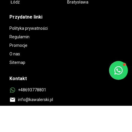
Łódź
Bratysława
Przydatne linki
Polityka prywatności
Regulamin
Promocje
O nas
Sitemap
Kontakt
+48693778801
info@kawalerski.pl
Dostępne:
10:00-18:00 Pon-Pt