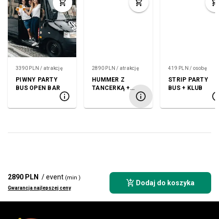
3390 PLN / atrakcję
2890 PLN / atrakcję
419 PLN / osobę
PIWNY PARTY
HUMMER Z
STRIP PARTY
BUS OPEN BAR
TANCERKĄ +
BUS + KLUB
KLUB
2890 PLN
/ event
(min )
Dodaj do koszyka
Gwarancja najlepszej ceny