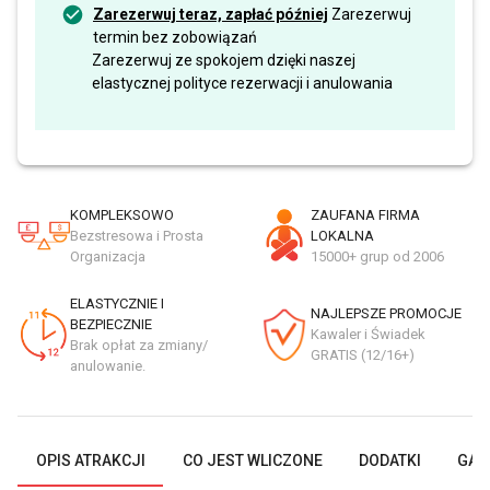
Zarezerwuj teraz, zapłać później
Zarezerwuj
termin bez zobowiązań
Zarezerwuj ze spokojem dzięki naszej
elastycznej polityce rezerwacji i anulowania
KOMPLEKSOWO
ZAUFANA FIRMA
Bezstresowa i Prosta
LOKALNA
Organizacja
15000+ grup od 2006
ELASTYCZNIE I
NAJLEPSZE PROMOCJE
BEZPIECZNIE
Kawaler i Świadek
Brak opłat za zmiany/
GRATIS (12/16+)
anulowanie.
OPIS ATRAKCJI
CO JEST WLICZONE
DODATKI
GAL