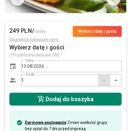
249 PLN/
osobę
Wybierz datę i gości
Gwarancja najlepszej ceny
Wybierz datę i gości
(*Przybliżona data jest OK)
Data
Osób
Dodaj do koszyka
Darmowe anulowanie
Zmień wielkość grupy
bez opłat do 7 dni przed imprezą