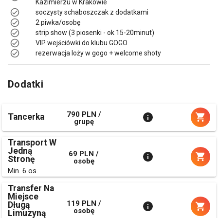
Kazimierzu w Krakowie
soczysty schaboszczak z dodatkami
2 piwka/osobę
strip show (3 piosenki - ok 15-20minut)
VIP wejściówki do klubu GOGO
rezerwacja loży w gogo + welcome shoty
Dodatki
790 PLN /
Tancerka
grupę
Transport W
Jedną
69 PLN /
Stronę
osobę
Min. 6 os.
Transfer Na
Miejsce
119 PLN /
Długą
osobę
Limuzyną