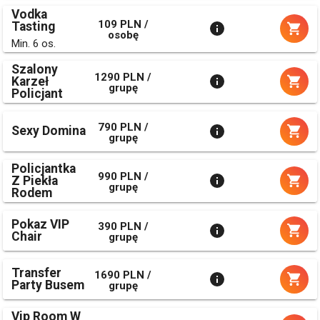
Vodka
109 PLN /
Tasting
osobę
Min. 6 os.
Szalony
1290 PLN /
Karzeł
grupę
Policjant
790 PLN /
Sexy Domina
grupę
Policjantka
990 PLN /
Z Piekła
grupę
Rodem
Pokaz VIP
390 PLN /
Chair
grupę
Transfer
1690 PLN /
Party Busem
grupę
Vip Room W