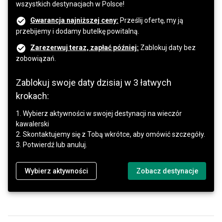
wszystkich destynacjach w Polsce!
Gwarancja najniższej ceny:
Prześlij ofertę, my ją
przebijemy i dodamy butelkę powitalną.
Zarezerwuj teraz, zapłać później:
Zablokuj daty bez
zobowiązań.
Zablokuj swoje daty dzisiaj w 3 łatwych
krokach:
1. Wybierz aktywności w swojej destynacji na wieczór
kawalerski
2. Skontaktujemy się z Tobą wkrótce, aby omówić szczegóły.
3. Potwierdź lub anuluj.
Wybierz aktywności
Zobacz destynacje