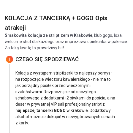
KOLACJA Z TANCERKĄ + GOGO
Opis
atrakcji
Smakowita kolacja ze striptizem w Krakowie
, klub gogo, loża,
welcome shot dla każdego oraz imprezowa opiekunka w pakiecie.
Za taką kwotę to prawdziwy hit!
CZEGO SIĘ SPODZIEWAĆ
1
Kolacja z występem striptizerki to najlepszy pomysł
na rozpoczęcie wieczoru kawalerskiego - nie ma to
jak porządny posiłek przed wieczornymi
szaleństwami. Rozpocznijcie od soczytego
schabowego z dodatkami i 2 piwkami do popicia, a na
deser w prywatnej VIP sali profesjonalny striptiz
najlepszej tancerki GOGO
w Krakowie. Dodatkowy
alkohol możecie dokupić w niewygórowanych cenach
z karty.