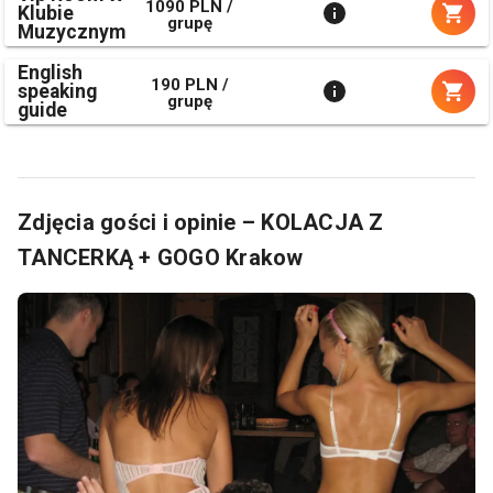
1090 PLN /
Klubie
grupę
Muzycznym
English
190 PLN /
speaking
grupę
guide
Zdjęcia gości i opinie – KOLACJA Z
TANCERKĄ + GOGO Krakow