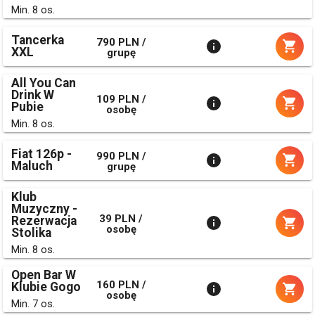
Min. 8 os.
Tancerka
790 PLN /
XXL
grupę
All You Can
Drink W
109 PLN /
Pubie
osobę
Min. 8 os.
Fiat 126p -
990 PLN /
Maluch
grupę
Klub
Muzyczny -
39 PLN /
Rezerwacja
osobę
Stolika
Min. 8 os.
Open Bar W
160 PLN /
Klubie Gogo
osobę
Min. 7 os.