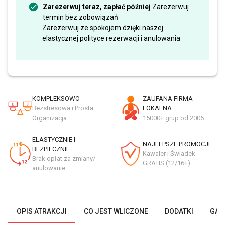
Zarezerwuj teraz, zapłać później
Zarezerwuj
termin bez zobowiązań
Zarezerwuj ze spokojem dzięki naszej
elastycznej polityce rezerwacji i anulowania
KOMPLEKSOWO
ZAUFANA FIRMA
Bezstresowa i Prosta
LOKALNA
Organizacja
15000+ grup od 2006
ELASTYCZNIE I
NAJLEPSZE PROMOCJE
BEZPIECZNIE
Kawaler i Świadek
Brak opłat za zmiany/
GRATIS (12/16+)
anulowanie.
OPIS ATRAKCJI
CO JEST WLICZONE
DODATKI
GAL