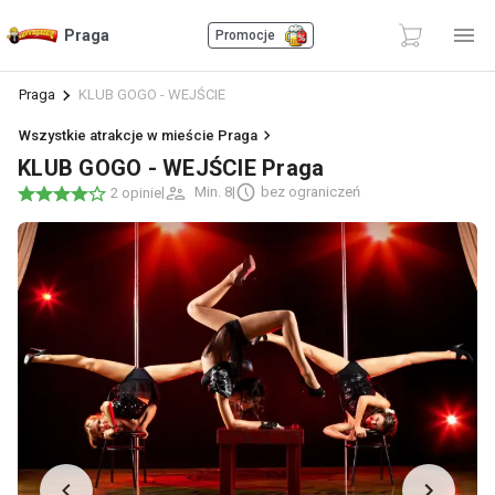
Praga
Promocje
Praga
KLUB GOGO - WEJŚCIE
Wszystkie atrakcje w mieście Praga
KLUB GOGO - WEJŚCIE Praga
|
Min. 8
|
bez ograniczeń
2 opinie