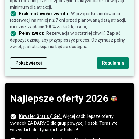
opłat do 7 dni przed rozpoczęciem aktywności. Obowiązuje
minimum dla atrakcji.
Brak możliwości zwrotu:
W przypadku anulowania
rezerwacji na mniej niż 7 dni przed planowaną datą atrakcji,
muszisz zapłacić 100% za każdą osobę.
Pełny zwrot:
Rezerwacja w ostatniej chwili? Zapłać
depozyt dzisiaj, aby przyspieszyć proces. Otrzymasz pełny
zwrot, jeśli atrakcja nie będzie dostępna.
Pokaż więcej
Regulamin
Najlepsze oferty 2026
Kawaler Gratis (12+):
Więcej osób, lepsze oferty!
Świadek ZA DARMO dla grup powyżej 1 osób. Teraz we
wszystkich destynacjach w Polsce!