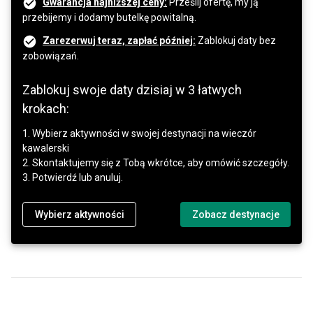
Gwarancja najniższej ceny:
Prześlij ofertę, my ją
przebijemy i dodamy butelkę powitalną.
Zarezerwuj teraz, zapłać później:
Zablokuj daty bez
zobowiązań.
Zablokuj swoje daty dzisiaj w 3 łatwych
krokach:
1. Wybierz aktywności w swojej destynacji na wieczór
kawalerski
2. Skontaktujemy się z Tobą wkrótce, aby omówić szczegóły.
3. Potwierdź lub anuluj.
Wybierz aktywności
Zobacz destynacje