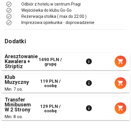
Odbiór z hotelu w centrum Pragi
Wejściówka do klubu Go-Go
Rezerwacja stolika ( max do 22:00 )
Imprezowa opiekunka - doprowadzenie
Dodatki
Aresztowanie
1490 PLN /
Kawalera +
grupę
Striptiz
Klub
119 PLN /
Muzyczny
osobę
Min. 7 os.
Transfer
Minibusem
129 PLN /
W 2 Strony
osobę
Min. 8 os.