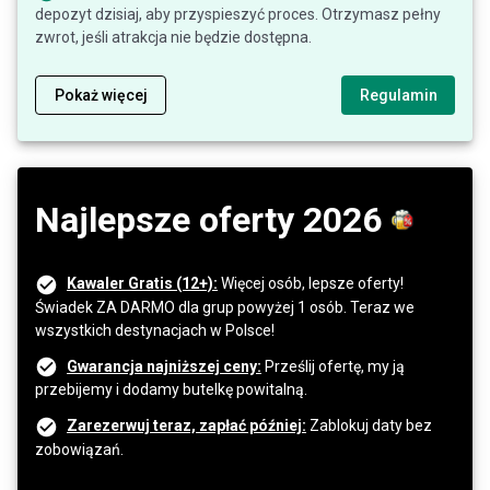
depozyt dzisiaj, aby przyspieszyć proces. Otrzymasz pełny
zwrot, jeśli atrakcja nie będzie dostępna.
Pokaż więcej
Regulamin
Najlepsze oferty 2026
Kawaler Gratis (12+):
Więcej osób, lepsze oferty!
Świadek ZA DARMO dla grup powyżej 1 osób. Teraz we
wszystkich destynacjach w Polsce!
Gwarancja najniższej ceny:
Prześlij ofertę, my ją
przebijemy i dodamy butelkę powitalną.
Zarezerwuj teraz, zapłać później:
Zablokuj daty bez
zobowiązań.