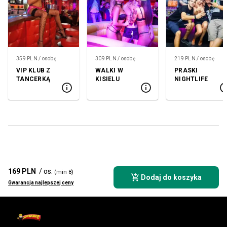
359 PLN / osobę
309 PLN / osobę
219 PLN / osobę
VIP KLUB Z
WALKI W
PRASKI
TANCERKĄ
KISIELU
NIGHTLIFE
169 PLN
/ os.
(min 8)
Dodaj do koszyka
Gwarancja najlepszej ceny