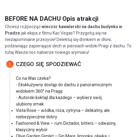
BEFORE NA DACHU
Opis atrakcji
Chcesz rozpocząć
wieczór kawalerski na dachu budynku w
Pradze
jak ekipa z filmu Kac Vegas? Przygotuj się na
niezapomniane przeżycie! Delektuj się drinkiem w dłoni,
podziwiając zapierające dech w piersiach widoki Pragi z dachu. To
tutaj Wasza noc nabierze nowego wymiaru!
CZEGO SIĘ SPODZIEWAĆ
1
Co na Was czeka?
- Ekskluzywny dostęp do dachu z panoramicznym
widokiem 360° na Pragę
- Autorski koktajl dla każdego – wybierz swój
ulubiony smak:
Vista Rose – wódka, róża, cytryna – delikatny, ale
niebezpiecznie dobry
Fashioned & View – rum Dictador, bitters – odważny,
klasyczny wybór
Olive Garden Gimlet – Gin Mare, limonka, oliwka –