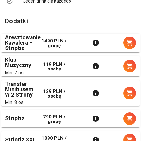
Jeden drink dla każdego
Dodatki
Aresztowanie
1490 PLN /
Kawalera +
grupę
Striptiz
Klub
119 PLN /
Muzyczny
osobę
Min. 7 os.
Transfer
Minibusem
129 PLN /
W 2 Strony
osobę
Min. 8 os.
790 PLN /
Striptiz
grupę
1090 PLN /
Striptiz XXL