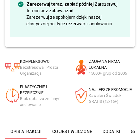
Zarezerwuj teraz, zapłać później
Zarezerwuj
termin bez zobowiązań
Zarezerwuj ze spokojem dzięki naszej
elastycznej polityce rezerwacji i anulowania
KOMPLEKSOWO
ZAUFANA FIRMA
Bezstresowa i Prosta
LOKALNA
Organizacja
15000+ grup od 2006
ELASTYCZNIE I
NAJLEPSZE PROMOCJE
BEZPIECZNIE
Kawaler i Świadek
Brak opłat za zmiany/
GRATIS (12/16+)
anulowanie.
OPIS ATRAKCJI
CO JEST WLICZONE
DODATKI
GAL