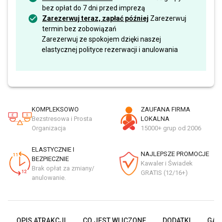
bez opłat do 7 dni przed imprezą
Zarezerwuj teraz, zapłać później
Zarezerwuj
termin bez zobowiązań
Zarezerwuj ze spokojem dzięki naszej
elastycznej polityce rezerwacji i anulowania
KOMPLEKSOWO
ZAUFANA FIRMA
Bezstresowa i Prosta
LOKALNA
Organizacja
15000+ grup od 2006
ELASTYCZNIE I
NAJLEPSZE PROMOCJE
BEZPIECZNIE
Kawaler i Świadek
Brak opłat za zmiany/
GRATIS (12/16+)
anulowanie.
OPIS ATRAKCJI
CO JEST WLICZONE
DODATKI
GAL