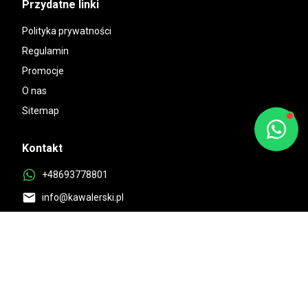
Przydatne linki
Polityka prywatności
Regulamin
Promocje
O nas
Sitemap
Kontakt
+48693778801
info@kawalerski.pl
Dostępne:
10:00-18:00 Pon-Pt
Znakomita ocena