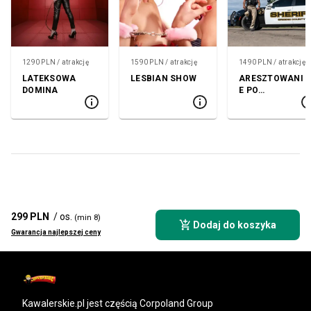
1290 PLN / atrakcję
1590 PLN / atrakcję
1490 PLN / atrakcję
LATEKSOWA
LESBIAN SHOW
ARESZTOWANI
DOMINA
E PO
AMERYKAŃSKU
299 PLN
/ os.
(min 8)
Dodaj do koszyka
Gwarancja najlepszej ceny
kawalerskie.pl
jest częścią Corpoland Group