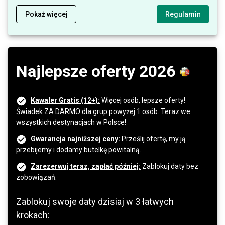
Pokaż więcej
Regulamin
Najlepsze oferty 2026
Kawaler Gratis (12+):
Więcej osób, lepsze oferty!
Świadek ZA DARMO dla grup powyżej 1 osób. Teraz we
wszystkich destynacjach w Polsce!
Gwarancja najniższej ceny:
Prześlij ofertę, my ją
przebijemy i dodamy butelkę powitalną.
Zarezerwuj teraz, zapłać później:
Zablokuj daty bez
zobowiązań.
Zablokuj swoje daty dzisiaj w 3 łatwych
krokach: