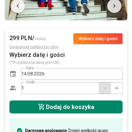
299 PLN/
osobę
Wybierz datę i gości
Gwarancja najlepszej ceny
Wybierz datę i gości
(*Przybliżona data jest OK)
Data
Osób
Dodaj do koszyka
Darmowe anulowanie
Zmień wielkość grupy