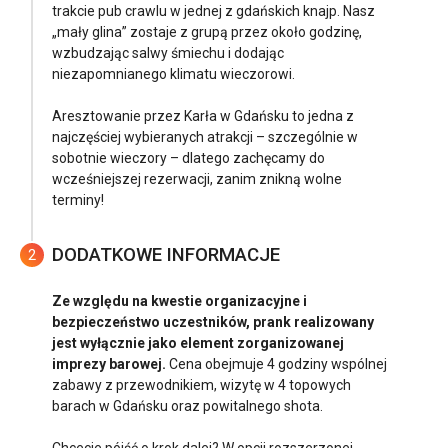
trakcie pub crawlu w jednej z gdańskich knajp. Nasz
„mały glina” zostaje z grupą przez około godzinę,
wzbudzając salwy śmiechu i dodając
niezapomnianego klimatu wieczorowi.
Aresztowanie przez Karła w Gdańsku to jedna z
najczęściej wybieranych atrakcji – szczególnie w
sobotnie wieczory – dlatego zachęcamy do
wcześniejszej rezerwacji, zanim znikną wolne
terminy!
DODATKOWE INFORMACJE
2
Ze względu na kwestie organizacyjne i
bezpieczeństwo uczestników, prank realizowany
jest wyłącznie jako element zorganizowanej
imprezy barowej.
Cena obejmuje 4 godziny wspólnej
zabawy z przewodnikiem, wizytę w 4 topowych
barach w Gdańsku oraz powitalnego shota.
Chcecie pójść o krok dalej? W opcji rozszerzonej