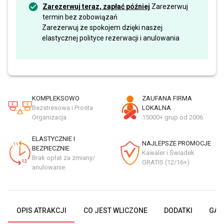
Zarezerwuj teraz, zapłać później
Zarezerwuj
termin bez zobowiązań
Zarezerwuj ze spokojem dzięki naszej
elastycznej polityce rezerwacji i anulowania
KOMPLEKSOWO
ZAUFANA FIRMA
Bezstresowa i Prosta
LOKALNA
Organizacja
15000+ grup od 2006
ELASTYCZNIE I
NAJLEPSZE PROMOCJE
BEZPIECZNIE
Kawaler i Świadek
Brak opłat za zmiany/
GRATIS (12/16+)
anulowanie.
OPIS ATRAKCJI
CO JEST WLICZONE
DODATKI
GAL