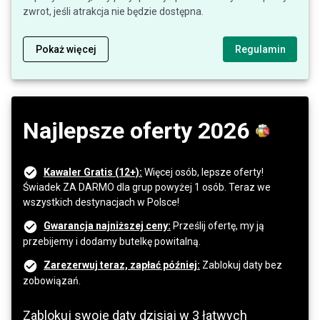
zwrot, jeśli atrakcja nie będzie dostępna.
Pokaż więcej
Regulamin
Najlepsze oferty 2026
Kawaler Gratis (12+):
Więcej osób, lepsze oferty!
Świadek ZA DARMO dla grup powyżej 1 osób. Teraz we
wszystkich destynacjach w Polsce!
Gwarancja najniższej ceny:
Prześlij ofertę, my ją
przebijemy i dodamy butelkę powitalną.
Zarezerwuj teraz, zapłać później:
Zablokuj daty bez
zobowiązań.
Zablokuj swoje daty dzisiaj w 3 łatwych