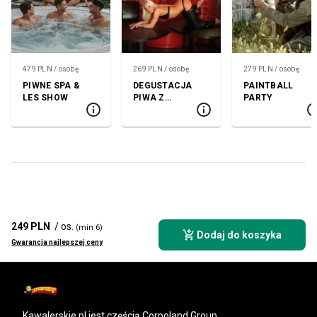
479 PLN / osobę
269 PLN / osobę
279 PLN / osobę
PIWNE SPA &
DEGUSTACJA
PAINTBALL
LES SHOW
PIWA Z
PARTY
TANCERKĄ
249 PLN
/ os.
(min 6)
Dodaj do koszyka
Gwarancja najlepszej ceny
kawalerskie.pl
jest częścią Corpoland Group