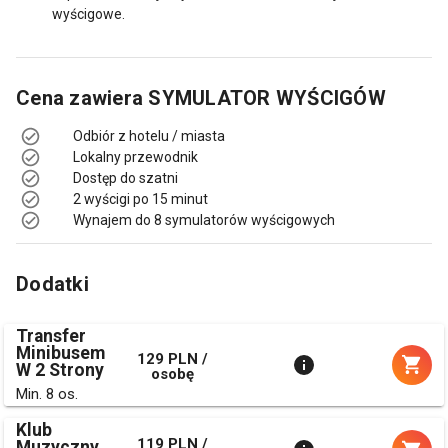
wyścigowe.
Cena zawiera
SYMULATOR WYŚCIGÓW
Odbiór z hotelu / miasta
Lokalny przewodnik
Dostęp do szatni
2 wyścigi po 15 minut
Wynajem do 8 symulatorów wyścigowych
Dodatki
Transfer
Minibusem
129 PLN /
W 2 Strony
osobę
Min. 8 os.
Klub
119 PLN /
Muzyczny