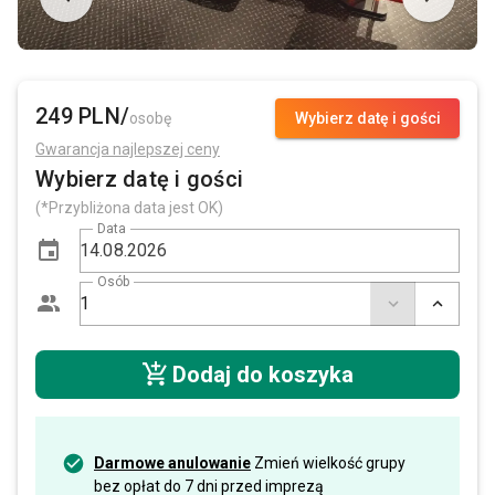
249 PLN/
osobę
Wybierz datę i gości
Gwarancja najlepszej ceny
Wybierz datę i gości
(*Przybliżona data jest OK)
Data
Osób
Dodaj do koszyka
Darmowe anulowanie
Zmień wielkość grupy
bez opłat do 7 dni przed imprezą