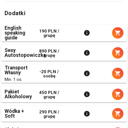
Dodatki
English
190 PLN /
speaking
grupę
guide
Sexy
890 PLN /
Autostopowiczka
grupę
Transport
-20 PLN /
Własny
osobę
Min. 1 os.
Pakiet
450 PLN /
Alkoholowy
grupę
Wódka +
290 PLN /
Soft
grupę