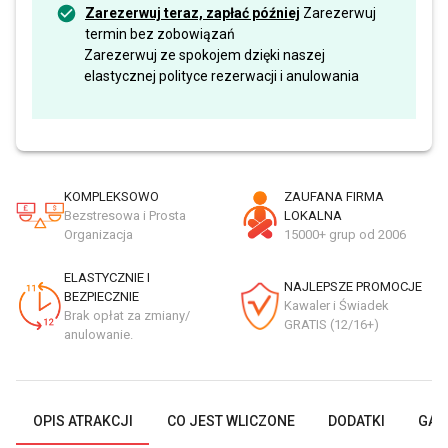
Zarezerwuj teraz, zapłać później
Zarezerwuj
termin bez zobowiązań
Zarezerwuj ze spokojem dzięki naszej
elastycznej polityce rezerwacji i anulowania
KOMPLEKSOWO
ZAUFANA FIRMA
Bezstresowa i Prosta
LOKALNA
Organizacja
15000+ grup od 2006
ELASTYCZNIE I
NAJLEPSZE PROMOCJE
BEZPIECZNIE
Kawaler i Świadek
Brak opłat za zmiany/
GRATIS (12/16+)
anulowanie.
OPIS ATRAKCJI
CO JEST WLICZONE
DODATKI
GAL