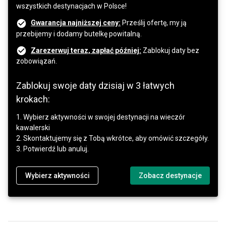
wszystkich destynacjach w Polsce!
Gwarancja najniższej ceny:
Prześlij ofertę, my ją
przebijemy i dodamy butelkę powitalną.
Zarezerwuj teraz, zapłać później:
Zablokuj daty bez
zobowiązań.
Zablokuj swoje daty dzisiaj w 3 łatwych
krokach:
1. Wybierz aktywności w swojej destynacji na wieczór
kawalerski
2. Skontaktujemy się z Tobą wkrótce, aby omówić szczegóły.
3. Potwierdź lub anuluj.
Wybierz aktywności
Zobacz destynacje