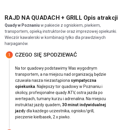
RAJD NA QUADACH + GRILL
Opis atrakcji
Quady w Poznaniu
w pakiecie z ogniskiem, piwkiem,
transportem, opieką instruktorów oraz imprezowej opiekunki.
Wieczór kawalerski w kombinacji tylko dla prawdziwych
harpaganów.
CZEGO SIĘ SPODZIEWAĆ
1
Na tor quadowy podstawimy Was wygodnym
transportem, a na miejscu nad organizacją będzie
czuwała nasza niezastąpiona
sympatyczna
opiekunka
. Najlepszy tor quadowy w Poznaniu i
okolicy, profesjonalne quady ATV, ostra jazda po
wertepach, tumany kurzu i adrenalina. Na miejscu
instruktaż jazdy quadem,
30 minut indywidualnej
jazd
y dla każdego uczestnika, ognisko/grill,
pieczenie kiełbasek, 2 x piwko.