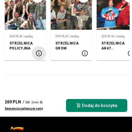
269 PLN / osobę
299 PLN / osobę
329 PLN / osobę
STRZELNICA
STRZELNICA
STRZELNICA
POLICYJNA
GROM
AK47
KALASHNIKOV
269 PLN
/ os.
(min 8)
Dodaj do koszyka
Gwarancja najlepszej ceny