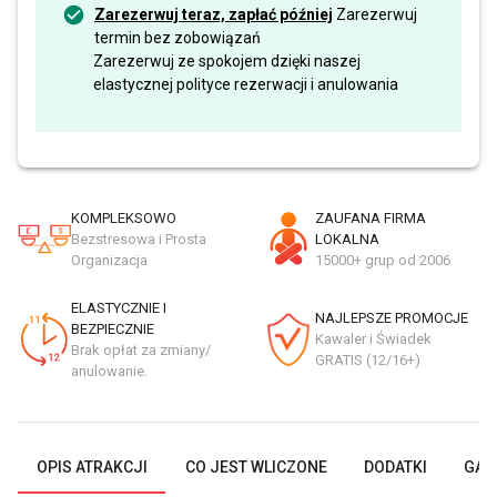
Zarezerwuj teraz, zapłać później
Zarezerwuj
termin bez zobowiązań
Zarezerwuj ze spokojem dzięki naszej
elastycznej polityce rezerwacji i anulowania
KOMPLEKSOWO
ZAUFANA FIRMA
Bezstresowa i Prosta
LOKALNA
Organizacja
15000+ grup od 2006
ELASTYCZNIE I
NAJLEPSZE PROMOCJE
BEZPIECZNIE
Kawaler i Świadek
Brak opłat za zmiany/
GRATIS (12/16+)
anulowanie.
OPIS ATRAKCJI
CO JEST WLICZONE
DODATKI
GAL