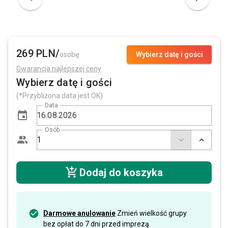
269 PLN/
osobę
Wybierz datę i gości
Gwarancja najlepszej ceny
Wybierz datę i gości
(*Przybliżona data jest OK)
Data
Osób
Dodaj do koszyka
Darmowe anulowanie
Zmień wielkość grupy
bez opłat do 7 dni przed imprezą