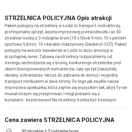
STRZELNICA POLICYJNA
Opis atrakcji
Pakiet policyjny na strzelnicy w Łodzi to transport, instruktorzy,
profesjonalny sprzęt, asysta imprezowej przewodniczki i aż 30
strzałów/osobę z 3 rodzajów broni (10 x Glock 9 mm, 10 x pistolet
sportowy 5,6mm, 10 x karabin maszynowy Glauberyt /UZI). Pakiet
policyjny na wieczór kawalerski w Łodzi to dużo amunicji w
przystępnej cenie. Zabawę na strzelnicy rozpoczniemy od
treningu obchodzenia się z bronią, konkurencje strzeleckie pod
okiem licencjonowanych instruktorów, cały sprzęt (nauszniki,
okulary, ochraniacze, tarcze do zabrania do domu) i wygodny
transport minibusem w dwie strony. Do tego jak zwykle nasza
imprezowa opiekunka, która zajmie się wszystkim tak, abyś Ty nie
musiał niczym się przejmować i mógł pobawić się z
kumplami...bezstresowo! Na strzelnicy trzeba być trzeżwym.
Cena zawiera
STRZELNICA POLICYJNA
30 strzałów z 3 rodzajów broni