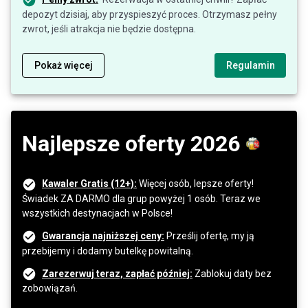
depozyt dzisiaj, aby przyspieszyć proces. Otrzymasz pełny
zwrot, jeśli atrakcja nie będzie dostępna.
Pokaż więcej
Regulamin
Najlepsze oferty 2026
Kawaler Gratis (12+):
Więcej osób, lepsze oferty!
Świadek ZA DARMO dla grup powyżej 1 osób. Teraz we
wszystkich destynacjach w Polsce!
Gwarancja najniższej ceny:
Prześlij ofertę, my ją
przebijemy i dodamy butelkę powitalną.
Zarezerwuj teraz, zapłać później:
Zablokuj daty bez
zobowiązań.