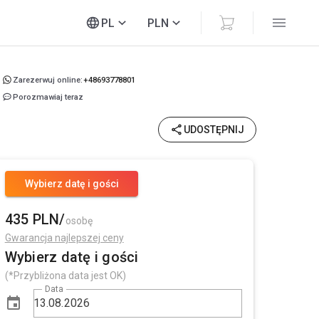
PL
PLN
Zarezerwuj online:
+48693778801
Porozmawiaj teraz
UDOSTĘPNIJ
Wybierz datę i gości
435 PLN/
osobę
Gwarancja najlepszej ceny
Wybierz datę i gości
(*Przybliżona data jest OK)
Data