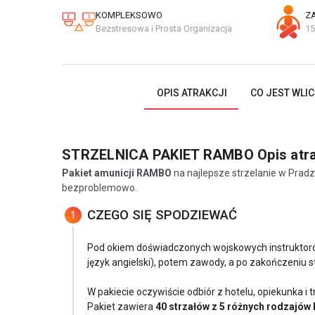
KOMPLEKSOWO
Z
Bezstresowa i Prosta Organizacja
15
OPIS ATRAKCJI
CO JEST WLI
STRZELNICA PAKIET RAMBO
Opis atra
Pakiet amunicji RAMBO
na najlepsze strzelanie w Pradze
bezproblemowo.
CZEGO SIĘ SPODZIEWAĆ
1
Pod okiem doświadczonych wojskowych instruktoró
język angielski), potem zawody, a po zakończeniu s
W pakiecie oczywiście odbiór z hotelu, opiekunka i
Pakiet zawiera
40 strzałów z 5 różnych rodzajów 