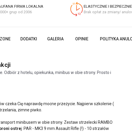
AUFANA FIRMA LOKALNA
ELASTYCZNIE I BEZPIECZNIE
000+ grup od 2006
Brak opłat za zmiany/ anulo
CZONE
DODATKI
GALERIA
OPINIE
POLITYKA ANUL
kcji
. Odbiór z hotelu, opiekunka, minibus w obie strony. Prosto i
w czeka Cię naprawdę mocne przeżycie. Najpierw szkolenie (
trzelania, zimne piwko.
 transport minibusem w obie strony. Zestaw strzelecki RAMBO
broni ostre
j: PAR - MK3 9 mm Assault Rifle (!) - 10 strzałów